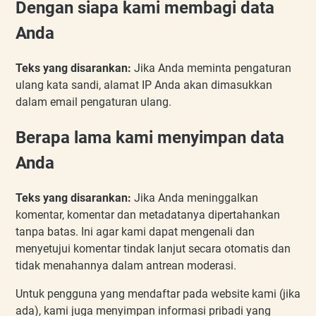
Dengan siapa kami membagi data
Anda
Teks yang disarankan:
Jika Anda meminta pengaturan
ulang kata sandi, alamat IP Anda akan dimasukkan
dalam email pengaturan ulang.
Berapa lama kami menyimpan data
Anda
Teks yang disarankan:
Jika Anda meninggalkan
komentar, komentar dan metadatanya dipertahankan
tanpa batas. Ini agar kami dapat mengenali dan
menyetujui komentar tindak lanjut secara otomatis dan
tidak menahannya dalam antrean moderasi.
Untuk pengguna yang mendaftar pada website kami (jika
ada), kami juga menyimpan informasi pribadi yang