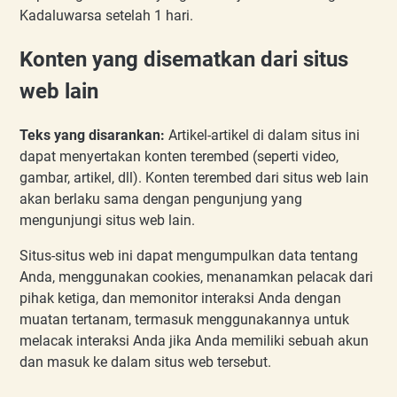
Kadaluwarsa setelah 1 hari.
Konten yang disematkan dari situs
web lain
Teks yang disarankan:
Artikel-artikel di dalam situs ini
dapat menyertakan konten terembed (seperti video,
gambar, artikel, dll). Konten terembed dari situs web lain
akan berlaku sama dengan pengunjung yang
mengunjungi situs web lain.
Situs-situs web ini dapat mengumpulkan data tentang
Anda, menggunakan cookies, menanamkan pelacak dari
pihak ketiga, dan memonitor interaksi Anda dengan
muatan tertanam, termasuk menggunakannya untuk
melacak interaksi Anda jika Anda memiliki sebuah akun
dan masuk ke dalam situs web tersebut.