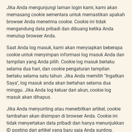
Jika Anda mengunjungi laman login kami, kami akan
memasang cookie sementara untuk memastikan apakah
browser Anda menerima cookie. Cookie ini tidak
mengandung data pribadi dan dibuang ketika Anda
menutup browser Anda.
Saat Anda log masuk, kami akan menyiapkan beberapa
cookie untuk menyimpan informasi log masuk Anda dan
tampilan yang Anda pilih. Cookie log masuk berlaku
selama dua hari, dan cookie pengaturan tampilan
berlaku selama satu tahun. Jika Anda memilih "Ingatkan
Saya", log masuk anda akan bertahan selama dua
minggu. Jika Anda log keluar dari akun, cookie log
masuk akan dihapus.
Jika Anda menyunting atau menerbitkan artikel, cookie
tambahan akan disimpan di browser Anda. Cookie ini
tidak menyertakan data pribadi dan hanya menunjukkan
ID posting dari artikel yang baru saja Anda sunting.