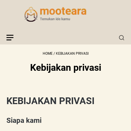
HOME
/
KEBIJAKAN PRIVASI
Kebijakan privasi
KEBIJAKAN PRIVASI
Siapa kami