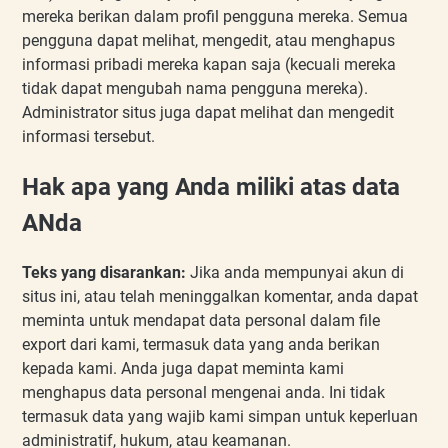
mereka berikan dalam profil pengguna mereka. Semua
pengguna dapat melihat, mengedit, atau menghapus
informasi pribadi mereka kapan saja (kecuali mereka
tidak dapat mengubah nama pengguna mereka).
Administrator situs juga dapat melihat dan mengedit
informasi tersebut.
Hak apa yang Anda miliki atas data
ANda
Teks yang disarankan:
Jika anda mempunyai akun di
situs ini, atau telah meninggalkan komentar, anda dapat
meminta untuk mendapat data personal dalam file
export dari kami, termasuk data yang anda berikan
kepada kami. Anda juga dapat meminta kami
menghapus data personal mengenai anda. Ini tidak
termasuk data yang wajib kami simpan untuk keperluan
administratif, hukum, atau keamanan.