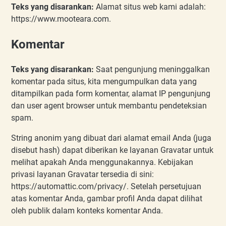
Teks yang disarankan:
Alamat situs web kami adalah:
https://www.mooteara.com.
Komentar
Teks yang disarankan:
Saat pengunjung meninggalkan
komentar pada situs, kita mengumpulkan data yang
ditampilkan pada form komentar, alamat IP pengunjung
dan user agent browser untuk membantu pendeteksian
spam.
String anonim yang dibuat dari alamat email Anda (juga
disebut hash) dapat diberikan ke layanan Gravatar untuk
melihat apakah Anda menggunakannya. Kebijakan
privasi layanan Gravatar tersedia di sini:
https://automattic.com/privacy/. Setelah persetujuan
atas komentar Anda, gambar profil Anda dapat dilihat
oleh publik dalam konteks komentar Anda.