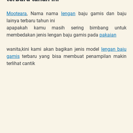
Mooteara
, Nama nama
lengan
baju gamis dan baju
lainya terbaru tahun ini
apapakah kamu masih sering bimbang untuk
membedakan jenis lengan baju gamis pada
pakaian
wanita,kini kami akan bagikan jenis model
lengan baju
gamis
terbaru yang bisa membuat penampilan makin
terlihat cantik