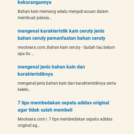
kekurangannya
Bahan kain memang selalu menjadi acuan dalam
membuat pakaia…
mengenal karakteristik kain ceruty jenis
bahan ceruty pemanfaatan bahan ceruty
mooteara.com, Bahan kain ceruty - Sudah tau belum
apa itu …
mengenal jenis bahan kain dan
karakteristiknya
mengenal jenis bahan kain dan karakteristiknya serta
kelebi…
7 tips membedakan sepatu adidas original
agar tidak salah membeli
Mooteara.com | 7 tips membedakan sepatu adidas
original ag…