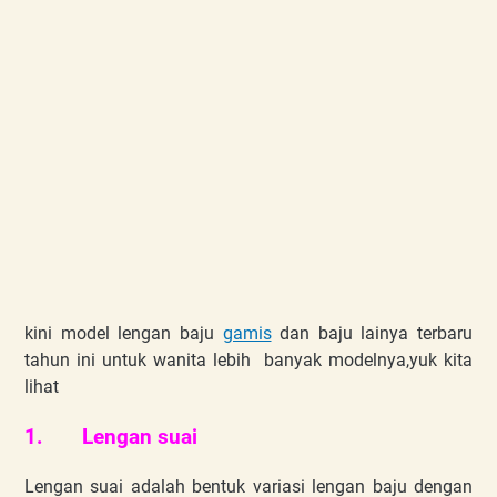
kini model lengan baju
gamis
dan baju lainya terbaru
tahun ini untuk wanita lebih banyak modelnya,yuk kita
lihat
1. Lengan suai
Lengan suai adalah bentuk variasi lengan baju dengan