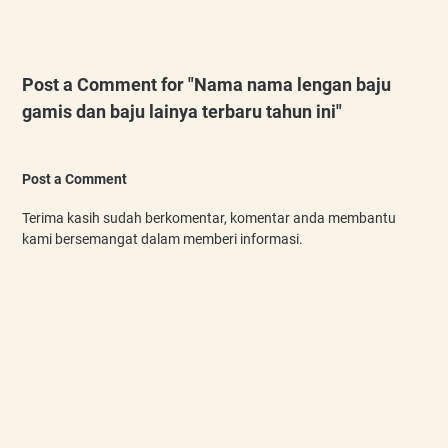
Post a Comment for "Nama nama lengan baju
gamis dan baju lainya terbaru tahun ini"
Post a Comment
Terima kasih sudah berkomentar, komentar anda membantu
kami bersemangat dalam memberi informasi.