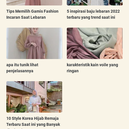
Tips Memilih Gamis Fashion
5 inspirasi baju lebaran 2022
Incaran Saat Lebaran
terbaru yang trend saat ini
apa itu tunik lihat
karakteristik kain voile yang
penjelasannya
ringan
10 Style Korea Hijab Remaja
Terbaru Saat ini yang Banyak