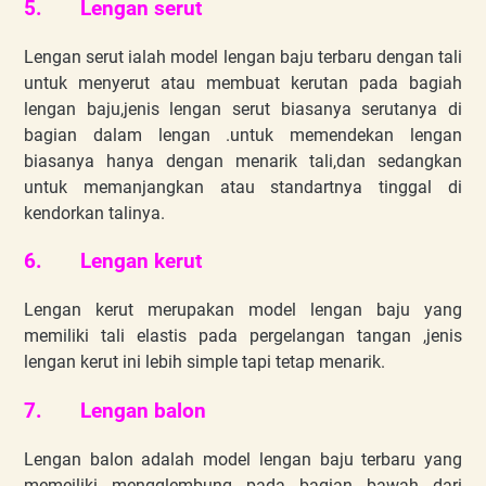
5. Lengan serut
Lengan serut ialah model lengan baju terbaru dengan tali
untuk menyerut atau membuat kerutan pada bagiah
lengan baju,jenis lengan serut biasanya serutanya di
bagian dalam lengan .untuk memendekan lengan
biasanya hanya dengan menarik tali,dan sedangkan
untuk memanjangkan atau standartnya tinggal di
kendorkan talinya.
6. Lengan kerut
Lengan kerut merupakan model lengan baju yang
memiliki tali elastis pada pergelangan tangan ,jenis
lengan kerut ini lebih simple tapi tetap menarik.
7. Lengan balon
Lengan balon adalah model lengan baju terbaru yang
memeiliki mengglembung pada bagian bawah dari