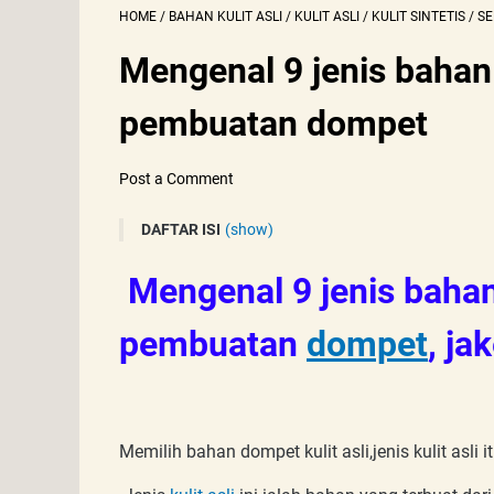
HOME
/
BAHAN KULIT ASLI
/
KULIT ASLI
/
KULIT SINTETIS
/
SE
Mengenal 9 jenis bahan 
pembuatan dompet
Post a Comment
DAFTAR ISI
(show)
1. Kulit Nabati
Mengenal 9 jenis bahan 
2. Kulit Pull Up
3. Kulit Suede
pembuatan
dompet
, ja
4. Kulit Full Grain
5. Kulit Nubuck
6. Kulit Krom
Memilih bahan dompet kulit asli,jenis kulit asli 
7. Kulit anilin
8. Kulit semi anilin