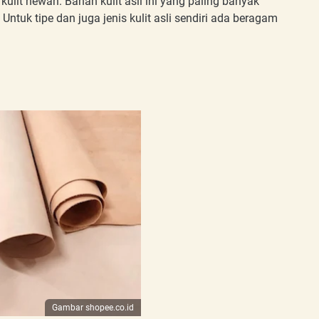
 kulit hewan. Bahan kulit asli ini yang paling banyak
Untuk tipe dan juga jenis kulit asli sendiri ada beragam
Gambar shopee.co.id