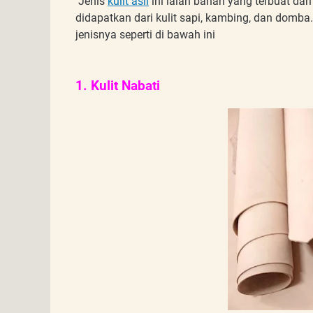
Jenis
kulit asli
ini ialah bahan yang terbuat dari
9. Kulit pigmented
didapatkan dari kulit sapi, kambing, dan domba. 
jenisnya seperti di bawah ini
1. Kulit Nabati