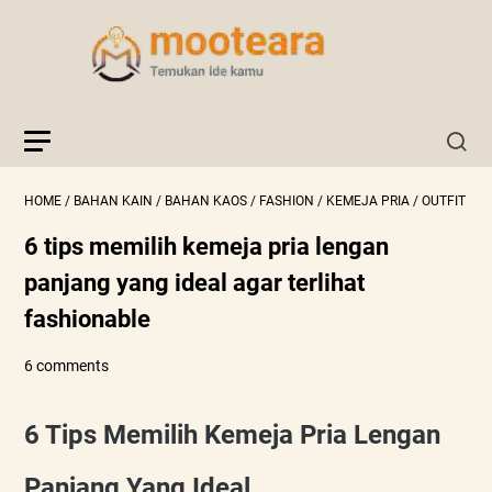
HOME
/
BAHAN KAIN
/
BAHAN KAOS
/
FASHION
/
KEMEJA PRIA
/
OUTFIT
6 tips memilih kemeja pria lengan
panjang yang ideal agar terlihat
fashionable
6 comments
6 Tips Memilih Kemeja Pria
Lengan
Panjang Yang Ideal