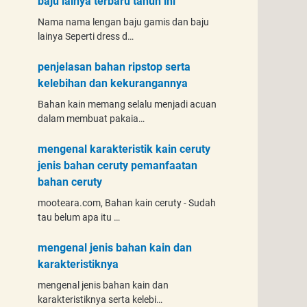
baju lainya terbaru tahun ini
Nama nama lengan baju gamis dan baju
lainya Seperti dress d…
penjelasan bahan ripstop serta
kelebihan dan kekurangannya
Bahan kain memang selalu menjadi acuan
dalam membuat pakaia…
mengenal karakteristik kain ceruty
jenis bahan ceruty pemanfaatan
bahan ceruty
mooteara.com, Bahan kain ceruty - Sudah
tau belum apa itu …
mengenal jenis bahan kain dan
karakteristiknya
mengenal jenis bahan kain dan
karakteristiknya serta kelebi…