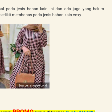
l pada jenis bahan kain ini dan ada juga yang belum
n sedikit membahas pada jenis bahan kain voxy.
n
Source : shopee.co.id
PROMO