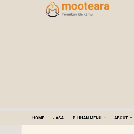
HOME
JASA
PILIHAN MENU
ABOUT