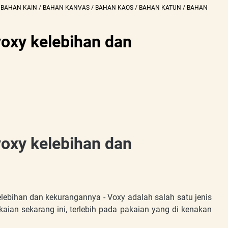
/
BAHAN KAIN
/
BAHAN KANVAS
/
BAHAN KAOS
/
BAHAN KATUN
/
BAHAN
voxy kelebihan dan
voxy kelebihan dan
lebihan dan kekurangannya - Voxy adalah salah satu jenis
kaian sekarang ini, terlebih pada pakaian yang di kenakan