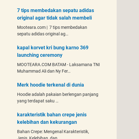
7 tips membedakan sepatu adidas
original agar tidak salah membeli
Mooteara.com | 7 tips membedakan
sepatu adidas original ag…
kapal korvet kri bung karno 369
launching ceremony
MOOTEARA.COM BATAM - Laksamana TNI
Muhammad Ali dan Ny Fer…
Merk hoodie terkenal di dunia
Hoodie adalah pakaian berlengan panjang
yang terdapat saku …
karakteristik bahan crepe jenis
kelebihan dan kekurangan
Bahan Crepe: Mengenal Karakteristik,
Jenis, Kelebihan, dan …