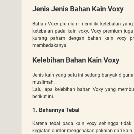
Jenis Jenis Bahan Kain Voxy
Bahan Voxy premium memiliki ketebalan yang l
ketebalan pada kain voxy, Voxy premium juga
kurang paham dengan bahan kain voxy pr
membedakanya.
Kelebihan Bahan Kain Voxy
Jenis kain yang satu ini sedang banyak digun
muslimah.
Lalu, apa kelebihan bahan Voxy yang membua
berikut ini.
1. Bahannya Tebal
Karena tebal pada kain voxy sehingga tida
kegiatan ourdor mengenakan pakaian dari kain j