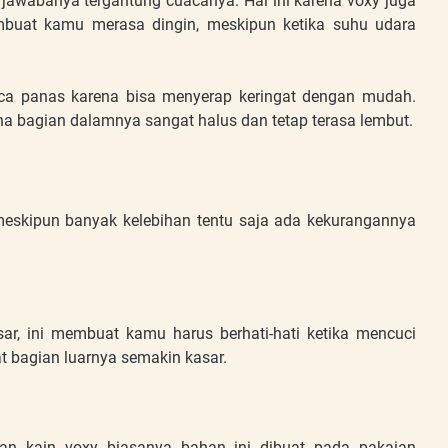
awabanya tergantung cuacanya. Hal ini karena voxy juga
mbuat kamu merasa dingin, meskipun ketika suhu udara
ca panas karena bisa menyerap keringat dengan mudah.
a bagian dalamnya sangat halus dan tetap terasa lembut.
eskipun banyak kelebihan tentu saja ada kekurangannya
sar, ini membuat kamu harus berhati-hati ketika mencuci
 bagian luarnya semakin kasar.
han kain voxy biasanya bahan ini dibuat pada pakaian