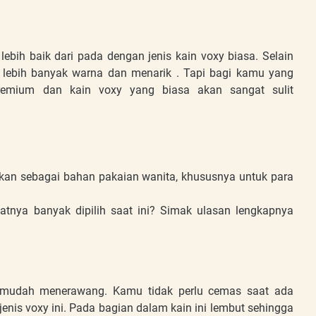
ebih baik dari pada dengan jenis kain voxy biasa. Selain
 lebih banyak warna dan menarik . Tapi bagi kamu yang
emium dan kain voxy yang biasa akan sangat sulit
akan sebagai bahan pakaian wanita, khususnya untuk para
tnya banyak dipilih saat ini? Simak ulasan lengkapnya
k mudah menerawang. Kamu tidak perlu cemas saat ada
enis voxy ini. Pada bagian dalam kain ini lembut sehingga