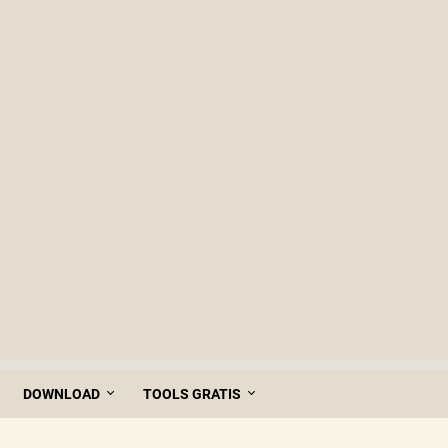
DOWNLOAD
TOOLS GRATIS