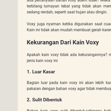
ada pertanyaan bahan voxy adem tidak? Maka j
terbilang lumayan tebal yang tidak akan me
sedang rendah, seperti saat hujan atau dingin.
Voxy juga nyaman ketika digunakan saat cua
Kain ini tidak akan mudah membuat gerah karen
Kekurangan Dari Kain Voxy
Apakah kain voxy tidak ada kekurangannya? m
jenis kain voxy ini
1. Luar Kasar
Bagian luar pada kain voxy ini akan lebih ka
pakaian dengan bahan voxy agar tidak membuat
2. Sulit Dibentuk
Bahan kain voxy sulit dibentuk,sehingga ba