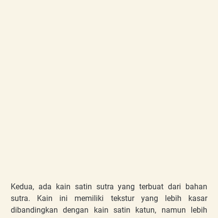
Kedua, ada kain satin sutra yang terbuat dari bahan
sutra. Kain ini memiliki tekstur yang lebih kasar
dibandingkan dengan kain satin katun, namun lebih