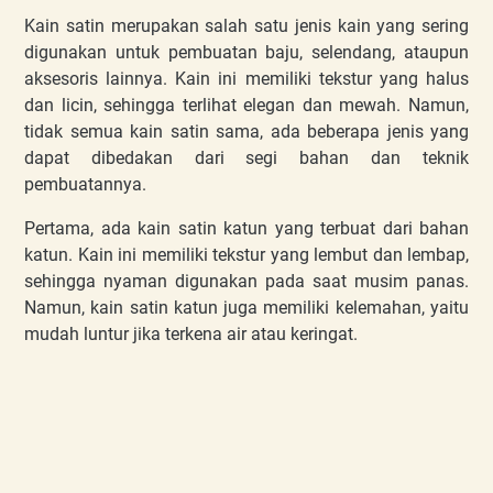
Kain satin merupakan salah satu jenis kain yang sering
digunakan untuk pembuatan baju, selendang, ataupun
aksesoris lainnya. Kain ini memiliki tekstur yang halus
dan licin, sehingga terlihat elegan dan mewah. Namun,
tidak semua kain satin sama, ada beberapa jenis yang
dapat dibedakan dari segi bahan dan teknik
pembuatannya.
Pertama, ada kain satin katun yang terbuat dari bahan
katun. Kain ini memiliki tekstur yang lembut dan lembap,
sehingga nyaman digunakan pada saat musim panas.
Namun, kain satin katun juga memiliki kelemahan, yaitu
mudah luntur jika terkena air atau keringat.