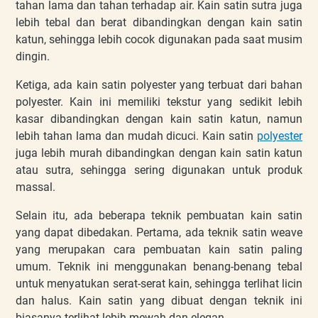
tahan lama dan tahan terhadap air. Kain satin sutra juga
lebih tebal dan berat dibandingkan dengan kain satin
katun, sehingga lebih cocok digunakan pada saat musim
dingin.
Ketiga, ada kain satin polyester yang terbuat dari bahan
polyester. Kain ini memiliki tekstur yang sedikit lebih
kasar dibandingkan dengan kain satin katun, namun
lebih tahan lama dan mudah dicuci. Kain satin
polyester
juga lebih murah dibandingkan dengan kain satin katun
atau sutra, sehingga sering digunakan untuk produk
massal.
Selain itu, ada beberapa teknik pembuatan kain satin
yang dapat dibedakan. Pertama, ada teknik satin weave
yang merupakan cara pembuatan kain satin paling
umum. Teknik ini menggunakan benang-benang tebal
untuk menyatukan serat-serat kain, sehingga terlihat licin
dan halus. Kain satin yang dibuat dengan teknik ini
biasanya terlihat lebih mewah dan elegan.