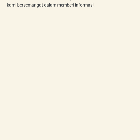
kami bersemangat dalam memberi informasi.