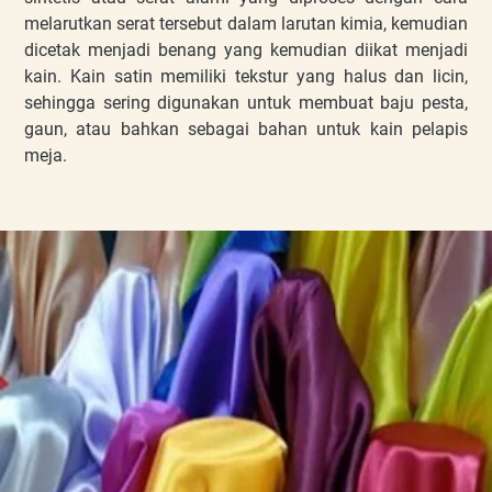
melarutkan serat tersebut dalam larutan kimia, kemudian
dicetak menjadi benang yang kemudian diikat menjadi
kain. Kain satin memiliki tekstur yang halus dan licin,
sehingga sering digunakan untuk membuat baju pesta,
gaun, atau bahkan sebagai bahan untuk kain pelapis
meja.