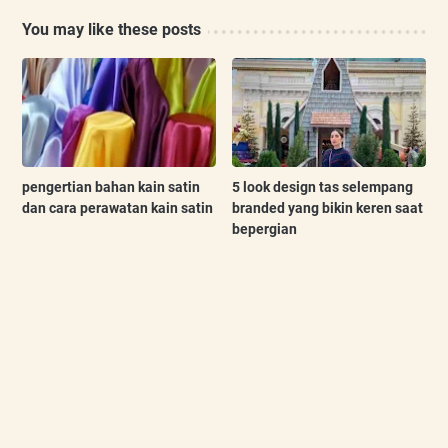
You may like these posts
pengertian bahan kain satin
5 look design tas selempang
dan cara perawatan kain satin
branded yang bikin keren saat
bepergian