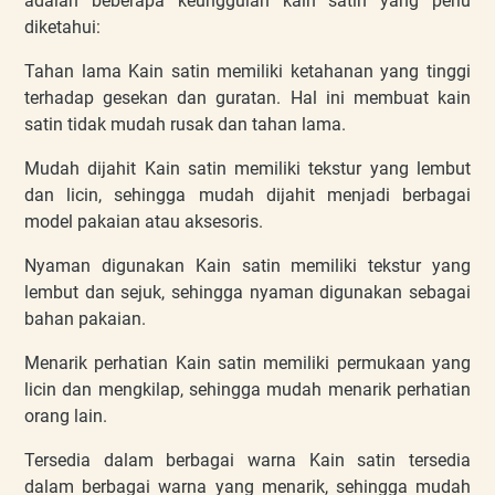
adalah beberapa keunggulan kain satin yang perlu
diketahui:
Tahan lama Kain satin memiliki ketahanan yang tinggi
terhadap gesekan dan guratan. Hal ini membuat kain
satin tidak mudah rusak dan tahan lama.
Mudah dijahit Kain satin memiliki tekstur yang lembut
dan licin, sehingga mudah dijahit menjadi berbagai
model pakaian atau aksesoris.
Nyaman digunakan Kain satin memiliki tekstur yang
lembut dan sejuk, sehingga nyaman digunakan sebagai
bahan pakaian.
Menarik perhatian Kain satin memiliki permukaan yang
licin dan mengkilap, sehingga mudah menarik perhatian
orang lain.
Tersedia dalam berbagai warna Kain satin tersedia
dalam berbagai warna yang menarik, sehingga mudah