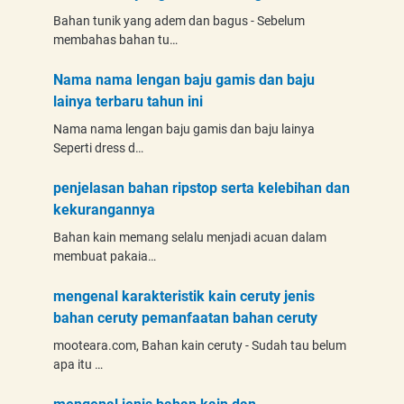
Bahan tunik yang adem dan bagus - Sebelum
membahas bahan tu…
Nama nama lengan baju gamis dan baju
lainya terbaru tahun ini
Nama nama lengan baju gamis dan baju lainya
Seperti dress d…
penjelasan bahan ripstop serta kelebihan dan
kekurangannya
Bahan kain memang selalu menjadi acuan dalam
membuat pakaia…
mengenal karakteristik kain ceruty jenis
bahan ceruty pemanfaatan bahan ceruty
mooteara.com, Bahan kain ceruty - Sudah tau belum
apa itu …