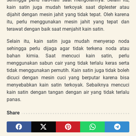
kain satin juga mudah terkoyak saat diplester atau
dijahit dengan mesin jahit yang tidak tepat. Oleh karena
itu, perlu menggunakan mesin jahit yang tepat dan
terawat dengan baik saat menjahit kain satin.
Selain itu, kain satin juga mudah menyerap noda
sehingga perlu dijaga agar tidak terkena noda atau
bahan kimia. Saat mencuci kain satin, perlu
menggunakan sabun cair yang tidak terlalu keras serta
tidak menggunakan pemutih. Kain satin juga tidak boleh
dicuci dengan mesin cuci yang berputar karena bisa
menyebabkan kain satin terkoyak. Sebaiknya mencuci
kain satin dengan tangan dengan air yang tidak terlalu
panas.
Share