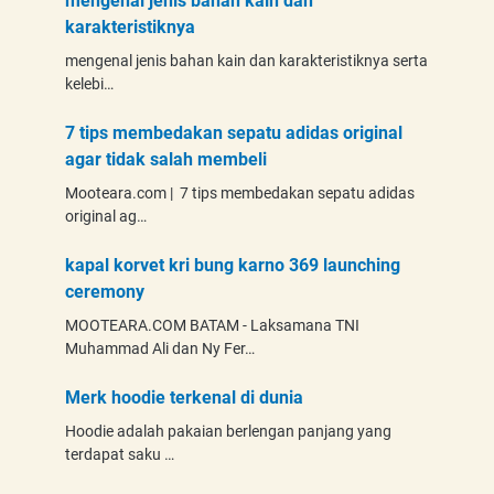
mengenal jenis bahan kain dan
karakteristiknya
mengenal jenis bahan kain dan karakteristiknya serta
kelebi…
7 tips membedakan sepatu adidas original
agar tidak salah membeli
Mooteara.com | 7 tips membedakan sepatu adidas
original ag…
kapal korvet kri bung karno 369 launching
ceremony
MOOTEARA.COM BATAM - Laksamana TNI
Muhammad Ali dan Ny Fer…
Merk hoodie terkenal di dunia
Hoodie adalah pakaian berlengan panjang yang
terdapat saku …