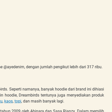
me @ayedenim, dengan jumlah pengikut lebih dari 317 ribu.
rds. Seperti namanya, banyak hoodie dari brand ini dihiasi
lain hoodie, Dreambirds tentunya juga menyediakan produk
tu
,
kaos
,
topi
, dan masih banyak lagi.
ar tahun 2009 oleh Abinara dan Sasa Rianzy. Dalam memilih