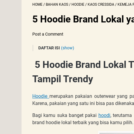
HOME
/
BAHAN KAOS
/
HOODIE
/
KAOS CRESSIDA
/
KEMEJA 
5 Hoodie Brand Lokal y
Post a Comment
DAFTAR ISI
(show)
Hoodie merek indonesia
5 Hoodie Brand Lokal T
1. Thanksinsomnia
2. Bloods
Tampil Trendy
3. Screamous
4. Aye & Co
Hoodie
merupakan pakaian outerwear yang pal
5. Dreambirds
Karena, pakaian yang satu ini bisa pas dikenak
Bagi kamu suka banget pakai
hoodi
, terutama
brand hoodie lokal terbaik yang bisa kamu pilih.