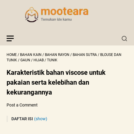
HOME
/
BAHAN KAIN
/
BAHAN RAYON
/
BAHAN SUTRA
/
BLOUSE DAN
TUNIK
/
GAUN
/
HIJAB
/
TUNIK
Karakteristik bahan viscose untuk
pakaian serta kelebihan dan
kekurangannya
Post a Comment
DAFTAR ISI
(show)
Karakteristik Atau Sifat Bahan Kain Viscose